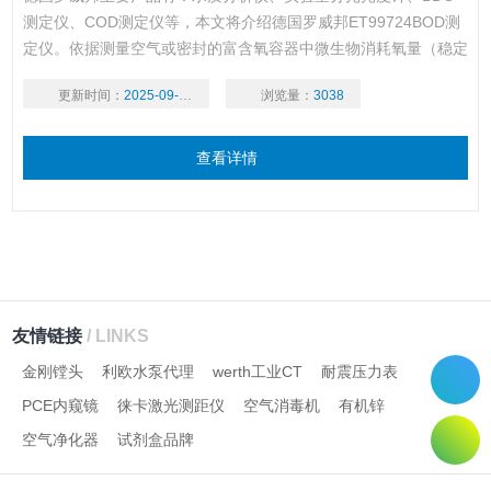
测定仪、COD测定仪等，本文将介绍德国罗威邦ET99724BOD测
定仪。依据测量空气或密封的富含氧容器中微生物消耗氧量（稳定
的温度和空气流动条件下），细菌新陈代谢产生的二氧化碳与密封
更新时间：
2025-09-16
浏览量：
3038
容器中的氢氧化钾溶液发生化学反应，压力呼吸在保持持续数量同
时更新由于氧气消耗而引起的压力变化。
查看详情
友情链接
/ LINKS
金刚镗头
利欧水泵代理
werth工业CT
耐震压力表
PCE内窥镜
徕卡激光测距仪
空气消毒机
有机锌
空气净化器
试剂盒品牌