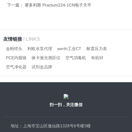
下一篇：
赛多利斯 Practum224-1CN电子天平
友情链接
/ LINKS
金刚镗头
利欧水泵代理
werth工业CT
耐震压力表
PCE内窥镜
徕卡激光测距仪
空气消毒机
有机锌
空气净化器
试剂盒品牌
扫一扫，关注微信
地址：上海市宝山区逸仙路1328号6号楼3楼